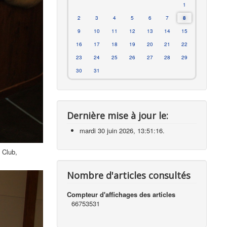
1
2
3
4
5
6
7
8
9
10
11
12
13
14
15
16
17
18
19
20
21
22
23
24
25
26
27
28
29
30
31
Dernière mise à jour le:
mardi 30 juin 2026, 13:51:16.
 Club,
Nombre d'articles consultés
Compteur d'affichages des articles
66753531