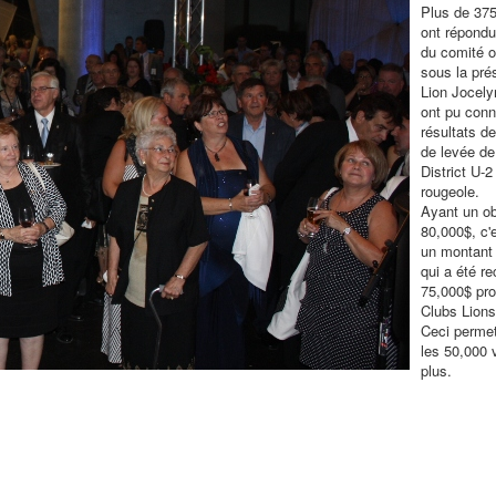
Plus de 37
ont répondu 
du comité o
sous la pré
Lion Jocely
ont pu conn
résultats d
de levée de
District U-2
rougeole.
Ayant un obj
80,000$, c'
un montant
qui a été re
75,000$ pr
Clubs Lions 
Ceci permet
les 50,000 
plus.