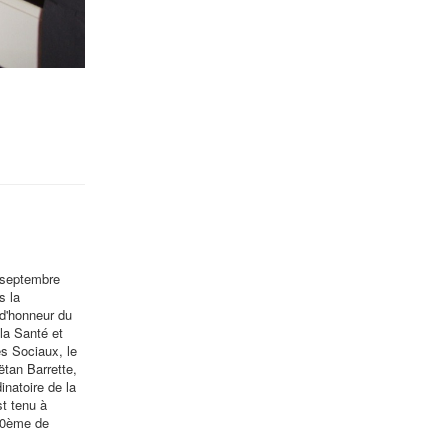
 septembre
s la
d'honneur du
 la Santé et
s Sociaux, le
tan Barrette,
dinatoire de la
st tenu à
00ème de