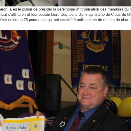
eron, a eu le plaisir de présider la cérémonie d'intronisation des membres du
icat d'affiliation et leur bouton Lion. Des Lions d'une quinzaine de Clubs du Di
c'est environ 175 personnes qui ont assisté à cette soirée de remise de char