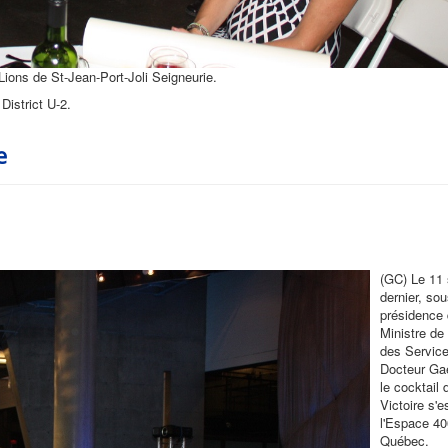
 Lions de St-Jean-Port-Joli Seigneurie.
District U-2.
e
(GC) Le 11
dernier, sou
présidence 
Ministre de
des Service
Docteur Gaë
le cocktail 
Victoire s'e
l'Espace 4
Québec.