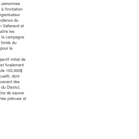
5 personnes
à l'invitation
rganisateur
sidence du
n Vallerand et
aître les
e la campagne
 fonds du
 pour la
ectif initial de
est finalement
 de 103,000$
cueilli, dont
ovenant des
du District.
tra de sauver
vies prévues et