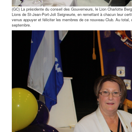
(GC) La présidente du conseil des Gouverneurs, le Lion Charlotte Berg
Lions de St-Jean-Port-Joli Seigneurie, en remettant à chacun leur certif
venus appuyer et féliciter les membres de ce nouveau Club. Au total, 
septembre.