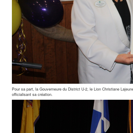
Pour sa part, la Gouverneure du District U-2, le Lion Christiane Lajeu
officialisant sa création.