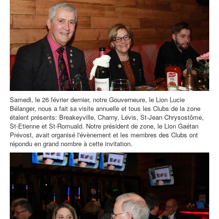
Samedi, le 26 février dernier, notre Gouverneure, le Lion Lucie
Bélanger, nous a fait sa visite annuelle et tous les Clubs de la zone
étaient présents: Breakeyville, Charny, Lévis, St-Jean Chrysostôme,
St-Etienne et St-Romuald. Notre président de zone, le Lion Gaétan
Prévost, avait organisé l'évènement et les membres des Clubs ont
répondu en grand nombre à cette invitation.