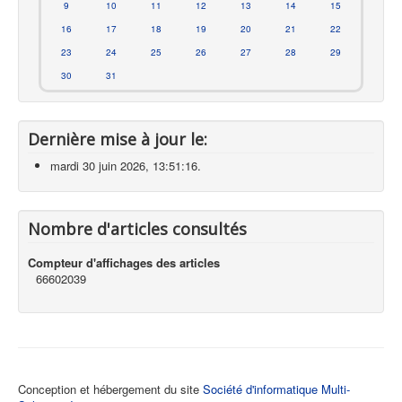
9
10
11
12
13
14
15
16
17
18
19
20
21
22
23
24
25
26
27
28
29
30
31
Dernière mise à jour le:
mardi 30 juin 2026, 13:51:16.
Nombre d'articles consultés
Compteur d'affichages des articles
66602039
Conception et hébergement du site
Société d'informatique Multi-