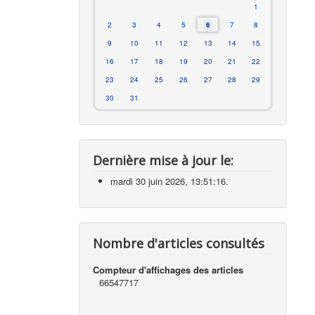
1
2
3
4
5
6
7
8
9
10
11
12
13
14
15
16
17
18
19
20
21
22
23
24
25
26
27
28
29
30
31
Dernière mise à jour le:
mardi 30 juin 2026, 13:51:16.
Nombre d'articles consultés
Compteur d'affichages des articles
66547717